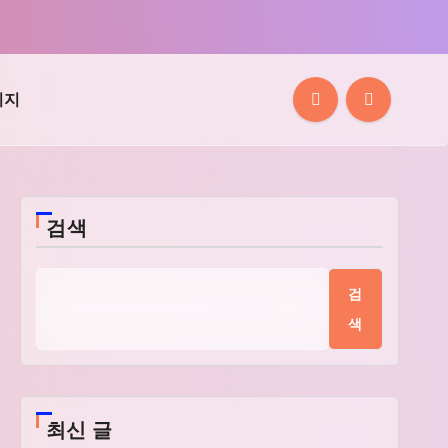
이지
검색
검
색
최신 글